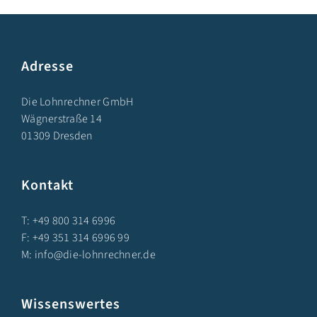
Adresse
Die Lohnrechner GmbH
Wägnerstraße 14
01309 Dresden
Kontakt
T:
+49 800 314 6996
F: +49 351 314 6996 99
M:
info@die-lohnrechner.de
Wissenswertes